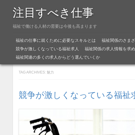
注目すべき仕事
福祉で働ける人材の需要は今後も高まります
Menu
SKIP TO CONTENT
福祉の仕事に就くために必要なスキルとは
福祉関係のさま
競争が激しくなっている福祉求人
福祉関係の求人情報を求
福祉関連の多くの求人からどう選んでいくか
TAG ARCHIVES:
魅力
競争が激しくなっている福祉